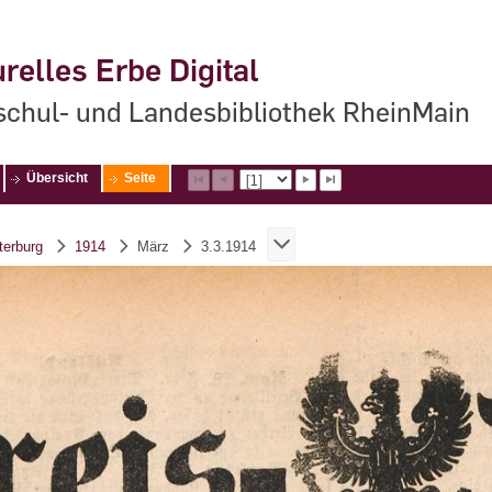
relles Erbe Digital
chul- und Landesbibliothek RheinMain
Übersicht
Seite
terburg
1914
März
3.3.1914