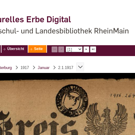
relles Erbe Digital
chul- und Landesbibliothek RheinMain
Übersicht
Seite
terburg
1917
Januar
2.1.1917