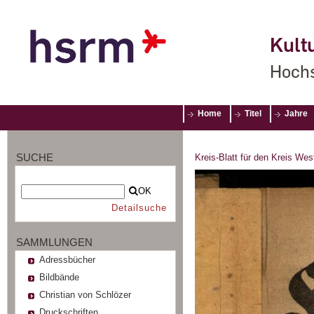
Kultu
Hochs
Home
Titel
Jahre
SUCHE
Kreis-Blatt für den Kreis Wes
OK
Detailsuche
SAMMLUNGEN
Adressbücher
Bildbände
Christian von Schlözer
Druckschriften