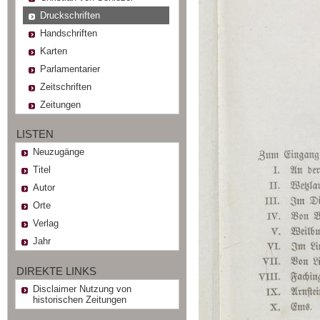
Druckschriften
Handschriften
Karten
Parlamentarier
Zeitschriften
Zeitungen
LISTEN
Neuzugänge
Titel
Autor
Orte
Verlag
Jahr
DIREKTE LINKS
Disclaimer Nutzung von
historischen Zeitungen