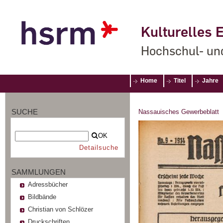
Kulturelles E
Hochschul- un
Home
Titel
Jahre
SUCHE
Nassauisches Gewerbeblatt
OK
Detailsuche
SAMMLUNGEN
Adressbücher
Bildbände
Christian von Schlözer
Druckschriften