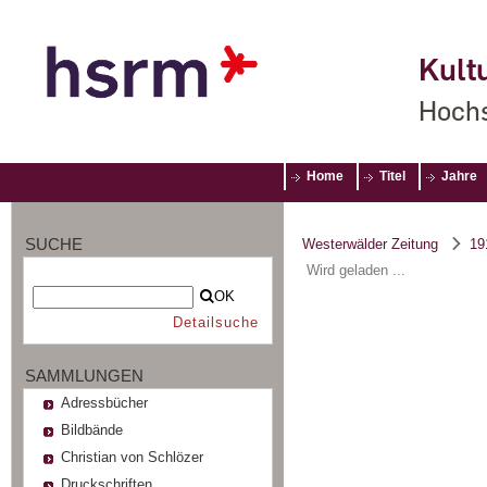
Kultu
Hochs
Home
Titel
Jahre
SUCHE
Westerwälder Zeitung
19
Wird geladen ...
OK
Detailsuche
SAMMLUNGEN
Adressbücher
Bildbände
Christian von Schlözer
Druckschriften