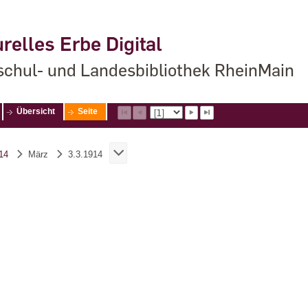
relles Erbe Digital
chul- und Landesbibliothek RheinMain
Übersicht
Seite
14
März
3.3.1914