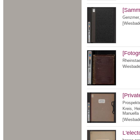
[Samme
Genzmer,
[Wiesbade
[Fotog
Rheinstae
Wiesbaden
[Priva
Prospekte
Kreis, He
Manuella
[Wiesbade
L'elect