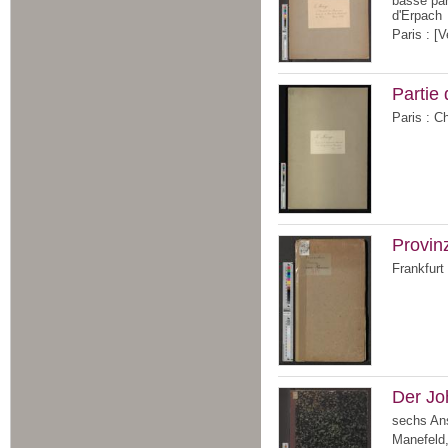
basse par
d'Erpach
Paris : [V
Partie
Paris : C
Provin
Frankfurt
Der Jo
sechs Ans
Manefeld,