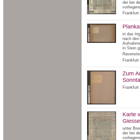
der bei d
vorliegen
Frankfurt
Planka
in das tr
nach den
Aufnahme
in Stein 
Ravenstei
Frankfurt
Zum An
Sonnta
Frankfurt
Karte 
Giesse
unter Bre
der bei d
vorliegen