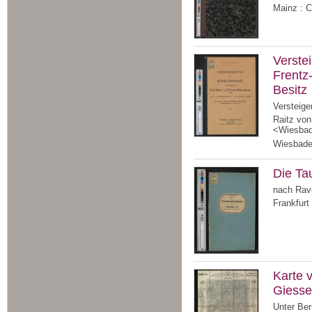
Mainz : C
Verste
Frentz
Besitz
Versteige
Raitz von
<Wiesba
Wiesbade
Die Ta
nach Rav
Frankfurt
Karte 
Giesse
Unter Ber