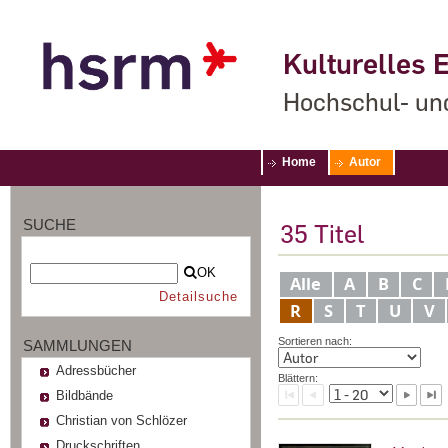
Kulturelles E
Hochschul- un
Home
Autor
SUCHE
35
Titel
OK
Alle
A
B
C
Detailsuche
R
S
T
U
V
Sortieren nach:
SAMMLUNGEN
Adressbücher
Blättern:
Bildbände
Christian von Schlözer
Druckschriften