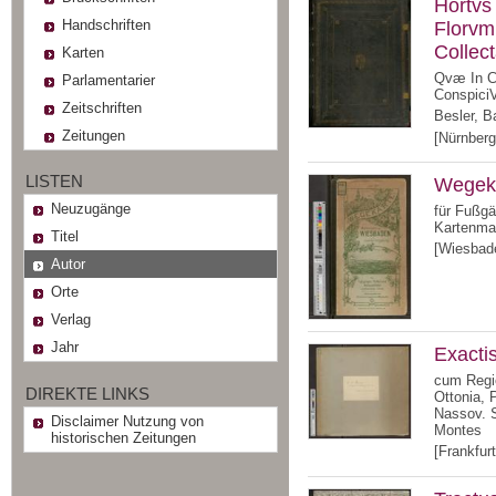
Hortvs
Handschriften
Florvm,
Collec
Karten
Qvæ In Ce
Parlamentarier
Conspici
Zeitschriften
Besler, B
Zeitungen
[Nürnberg
LISTEN
Wegeka
Neuzugänge
für Fußgä
Kartenmat
Titel
[Wiesbade
Autor
Orte
Verlag
Jahr
Exacti
cum Regio
DIREKTE LINKS
Ottonia, 
Nassov. 
Disclaimer Nutzung von
Montes
historischen Zeitungen
[Frankfur