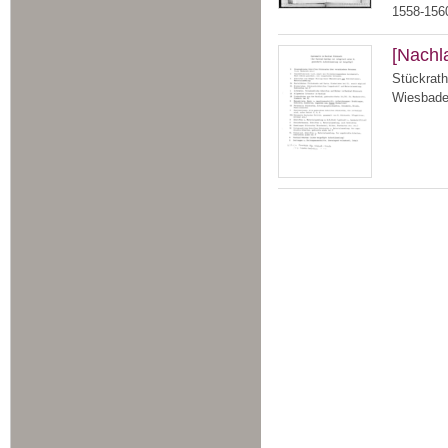
1558-156
[Nachl
Stückrath
Wiesbaden