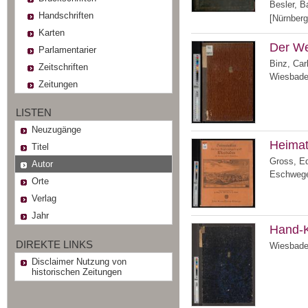
Besler, B
Handschriften
[Nürnberg
Karten
Der Wei
Parlamentarier
Binz, Car
Zeitschriften
Wiesbade
Zeitungen
LISTEN
Neuzugänge
Heimat
Titel
Gross, E
Autor
Eschwege 
Orte
Verlag
Jahr
Hand-K
DIREKTE LINKS
Wiesbaden
Disclaimer Nutzung von
historischen Zeitungen