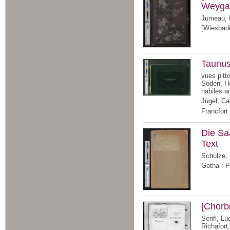
Weygan
Jumeau, K
[Wiesbade
Taunu
vues pitt
Soden, Ho
habiles ar
Jügel, Car
Francfort
Die Sa
Text
Schulze, 
Gotha : P
[Chorb
Senfl, Lu
Richafort