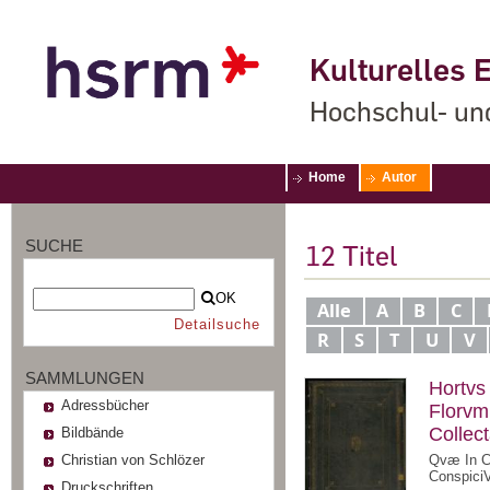
Kulturelles E
Hochschul- un
Home
Autor
SUCHE
12
Titel
OK
Alle
A
B
C
Detailsuche
R
S
T
U
V
SAMMLUNGEN
Hortvs
Adressbücher
Florvm,
Collec
Bildbände
Christian von Schlözer
Qvæ In Ce
Conspici
Druckschriften