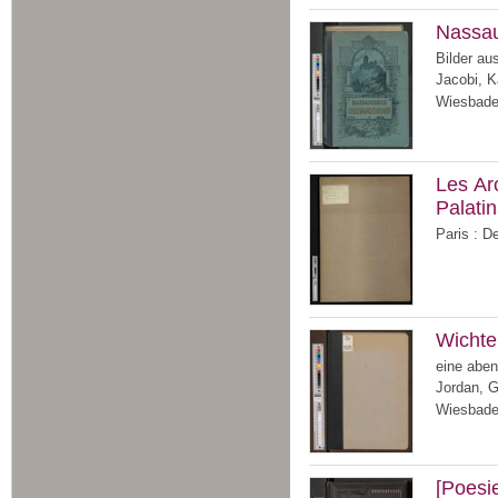
Nassau
Bilder au
Jacobi, Ka
Wiesbade
Les Ar
Palatin
Paris : D
Wichtel
eine aben
Jordan, 
Wiesbade
[Poesi