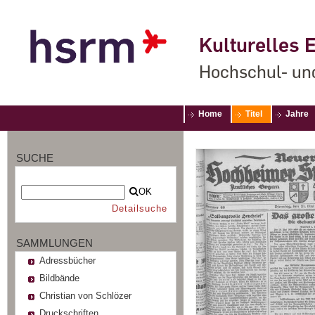
Kulturelles E
Hochschul- un
Home
Titel
Jahre
SUCHE
OK
Detailsuche
SAMMLUNGEN
Adressbücher
Bildbände
Christian von Schlözer
Druckschriften