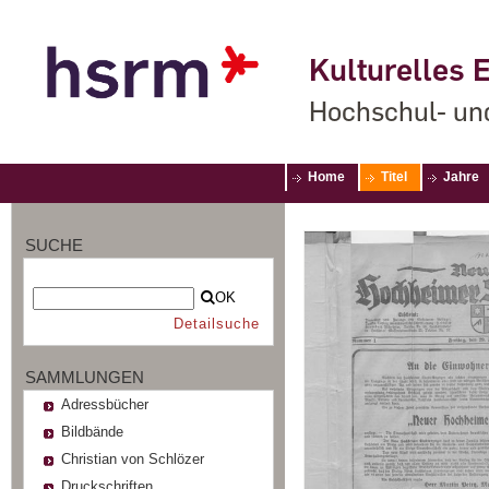
Kulturelles E
Hochschul- un
Home
Titel
Jahre
SUCHE
OK
Detailsuche
SAMMLUNGEN
Adressbücher
Bildbände
Christian von Schlözer
Druckschriften