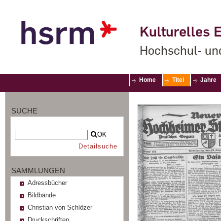
Kulturelles E
Hochschul- un
Home
Titel
Jahre
SUCHE
OK
Detailsuche
SAMMLUNGEN
Adressbücher
Bildbände
Christian von Schlözer
Druckschriften