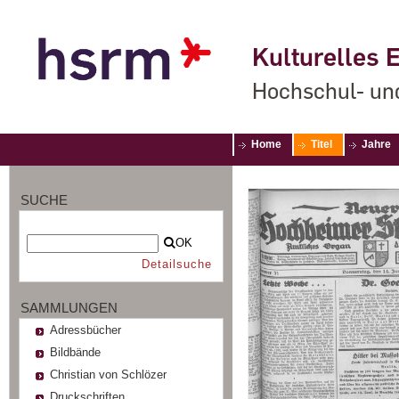
Kulturelles E
Hochschul- un
Home
Titel
Jahre
SUCHE
OK
Detailsuche
SAMMLUNGEN
Adressbücher
Bildbände
Christian von Schlözer
Druckschriften