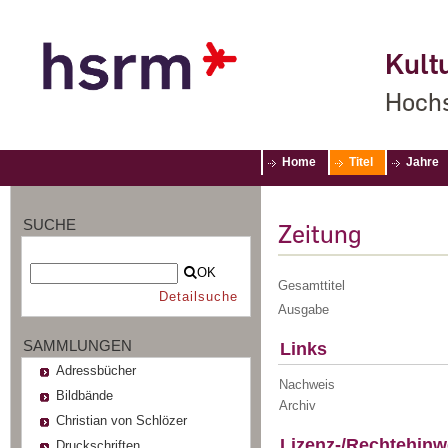
Kultu
Hochs
Home
Titel
Jahre
SUCHE
Zeitung
OK
Gesamttitel
Detailsuche
Ausgabe
SAMMLUNGEN
Links
Adressbücher
Nachweis
Bildbände
Archiv
Christian von Schlözer
Lizenz-/Rechtehinw
Druckschriften