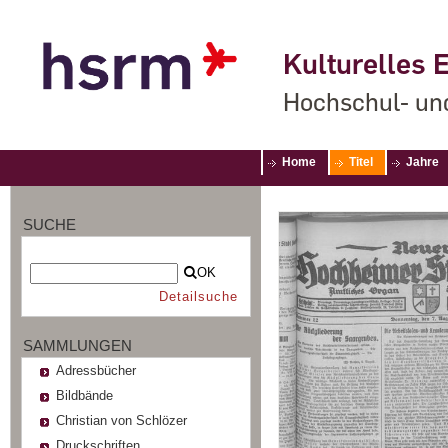
Kulturelles E
Hochschul- un
Home
Titel
Jahre
SUCHE
OK
Detailsuche
SAMMLUNGEN
Adressbücher
Bildbände
Christian von Schlözer
Druckschriften