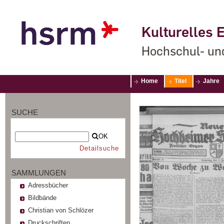
Kulturelles E
Hochschul- un
Home
Titel
Jahre
SUCHE
OK
Detailsuche
SAMMLUNGEN
Adressbücher
Bildbände
Christian von Schlözer
Druckschriften