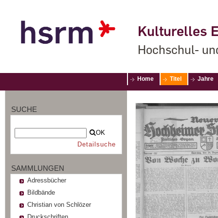
Kulturelles E
Hochschul- un
Home
Titel
Jahre
SUCHE
OK
Detailsuche
SAMMLUNGEN
Adressbücher
Bildbände
Christian von Schlözer
Druckschriften