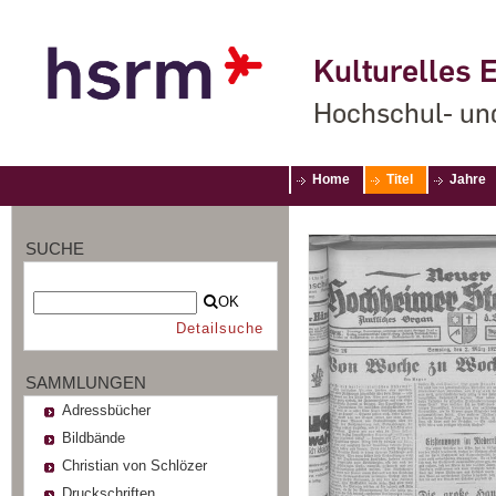
Kulturelles E
Hochschul- un
Home
Titel
Jahre
SUCHE
OK
Detailsuche
SAMMLUNGEN
Adressbücher
Bildbände
Christian von Schlözer
Druckschriften