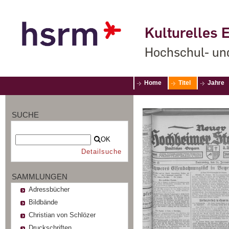
Kulturelles E
Hochschul- un
Home
Titel
Jahre
SUCHE
OK
Detailsuche
SAMMLUNGEN
Adressbücher
Bildbände
Christian von Schlözer
Druckschriften