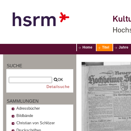
Kultu
Hochs
Home
Titel
Jahre
SUCHE
OK
Detailsuche
SAMMLUNGEN
Adressbücher
Bildbände
Christian von Schlözer
Druckschriften