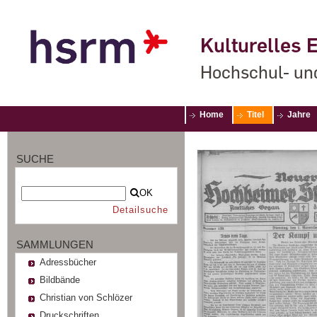
Kulturelles E
Hochschul- un
Home
Titel
Jahre
SUCHE
OK
Detailsuche
SAMMLUNGEN
Adressbücher
Bildbände
Christian von Schlözer
Druckschriften