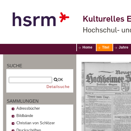
Kulturelles E
Hochschul- un
Home
Titel
Jahre
SUCHE
OK
Detailsuche
SAMMLUNGEN
Adressbücher
Bildbände
Christian von Schlözer
Druckschriften