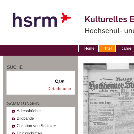
Kulturelles E
Hochschul- un
Home
Titel
Jahre
SUCHE
OK
Detailsuche
SAMMLUNGEN
Adressbücher
Bildbände
Christian von Schlözer
Druckschriften