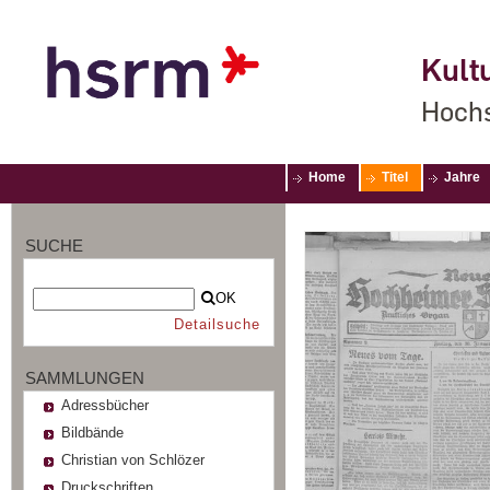
Kultu
Hochs
Home
Titel
Jahre
SUCHE
OK
Detailsuche
SAMMLUNGEN
Adressbücher
Bildbände
Christian von Schlözer
Druckschriften