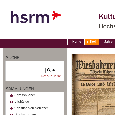
Kultu
Hochs
Home
Titel
Jahre
SUCHE
OK
Detailsuche
SAMMLUNGEN
Adressbücher
Bildbände
Christian von Schlözer
Druckschriften