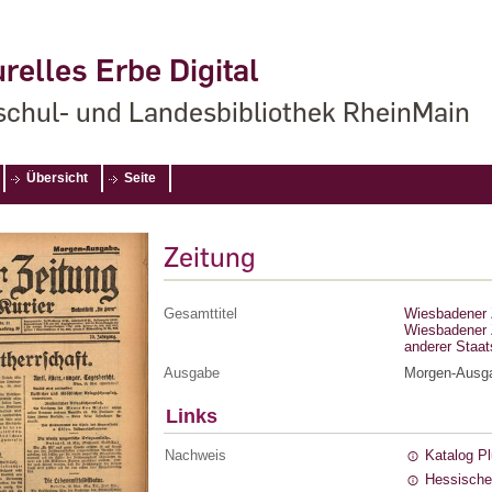
relles Erbe Digital
chul- und Landesbibliothek RheinMain
Übersicht
Seite
Zeitung
Gesamttitel
Wiesbadener Z
Wiesbadener Z
anderer Staa
Ausgabe
Morgen-Ausg
Links
Nachweis
Katalog P
Hessische