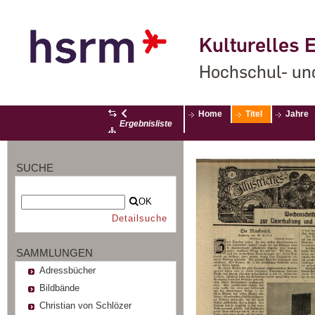
Kulturelles E
Hochschul- un
Home
Titel
Jahre
Ergebnisliste
SUCHE
OK
Detailsuche
SAMMLUNGEN
Adressbücher
Bildbände
Christian von Schlözer