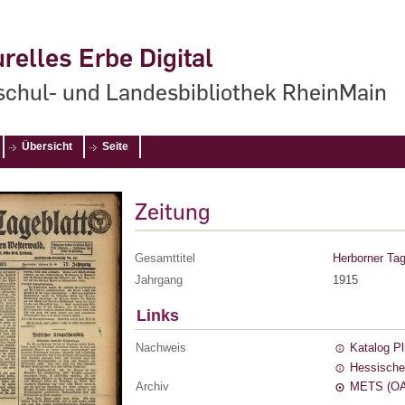
relles Erbe Digital
chul- und Landesbibliothek RheinMain
Übersicht
Seite
Zeitung
Gesamttitel
Herborner Tag
Jahrgang
1915
Links
Nachweis
Katalog P
Hessische
Archiv
METS (OA