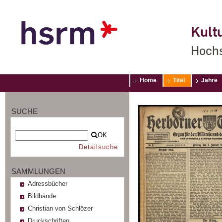
Kultu
Hochs
Home
Titel
Jahre
SUCHE
OK
Detailsuche
SAMMLUNGEN
Adressbücher
Bildbände
Christian von Schlözer
Druckschriften