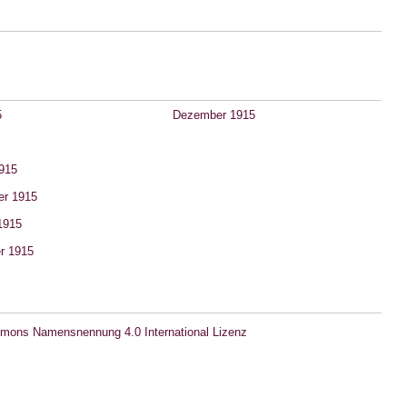
5
Dezember 1915
915
er 1915
1915
r 1915
mons Namensnennung 4.0 International Lizenz