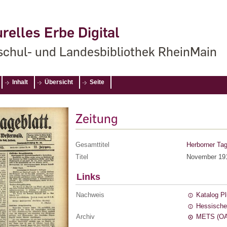
relles Erbe Digital
chul- und Landesbibliothek RheinMain
Inhalt
Übersicht
Seite
Zeitung
Gesamttitel
Herborner Tag
Titel
November 19
Links
Nachweis
Katalog P
Hessische
Archiv
METS (OA