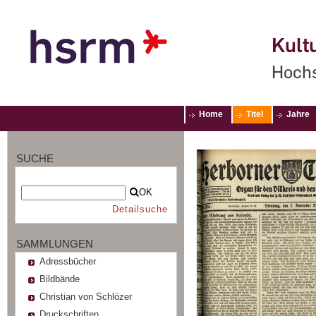
Kultu
Hochs
Home
Titel
Jahre
SUCHE
OK
Detailsuche
SAMMLUNGEN
Adressbücher
Bildbände
Christian von Schlözer
Druckschriften