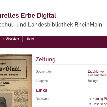
relles Erbe Digital
chul- und Landesbibliothek RheinMain
Übersicht
Seite
Zeitung
Gesamttitel
Erzähler vom 
Gesamtintere
Ausgabe
Beilage
Links
Nachweis
Katalog P
Hessische