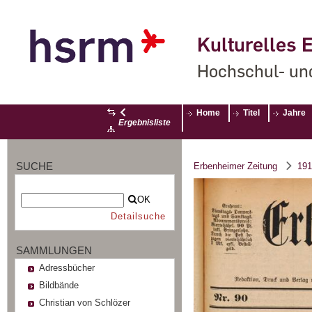
Kulturelles E
Hochschul- un
Home
Titel
Jahre
Ergebnisliste
SUCHE
Erbenheimer Zeitung
191
OK
Detailsuche
SAMMLUNGEN
Adressbücher
Bildbände
Christian von Schlözer