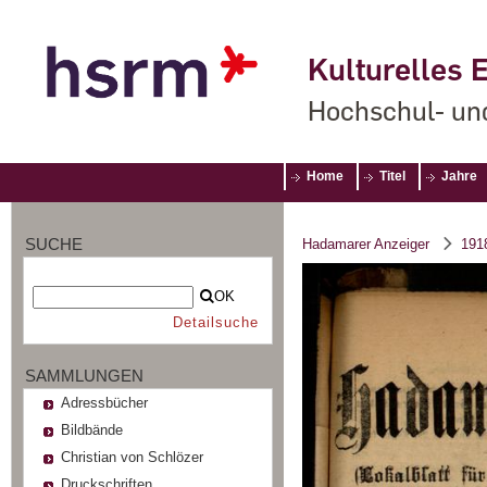
Kulturelles E
Hochschul- un
Home
Titel
Jahre
SUCHE
Hadamarer Anzeiger
191
OK
Detailsuche
SAMMLUNGEN
Adressbücher
Bildbände
Christian von Schlözer
Druckschriften