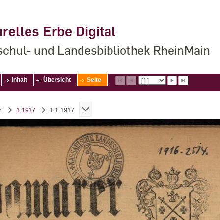
relles Erbe Digital
chul- und Landesbibliothek RheinMain
Inhalt
Übersicht
Seite
7
1.1917
1.1.1917