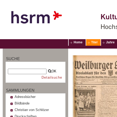
Kultu
Hochs
Home
Titel
Jahre
SUCHE
OK
Detailsuche
SAMMLUNGEN
Adressbücher
Bildbände
Christian von Schlözer
Druckschriften