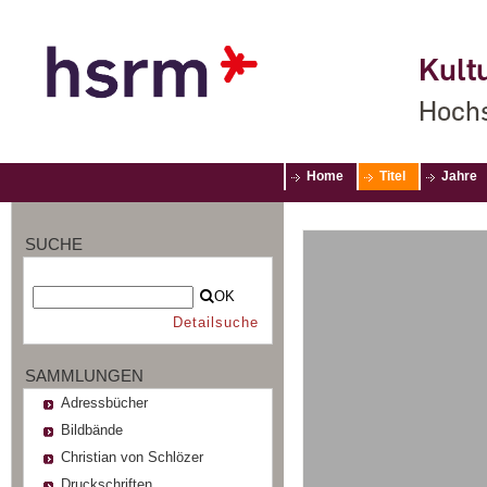
Kultu
Hochs
Home
Titel
Jahre
SUCHE
OK
Detailsuche
SAMMLUNGEN
Adressbücher
Bildbände
Christian von Schlözer
Druckschriften