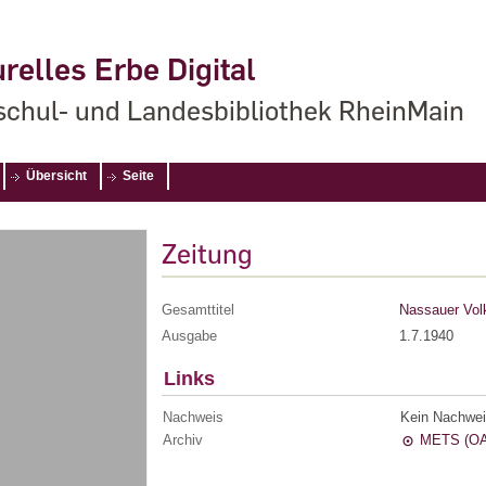
relles Erbe Digital
chul- und Landesbibliothek RheinMain
Übersicht
Seite
Zeitung
Gesamttitel
Nassauer Volk
Ausgabe
1.7.1940
Links
Nachweis
Kein Nachwei
Archiv
METS (OA