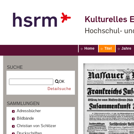
Kulturelles E
Hochschul- un
Home
Titel
Jahre
SUCHE
OK
Detailsuche
SAMMLUNGEN
Adressbücher
Bildbände
Christian von Schlözer
Druckschriften