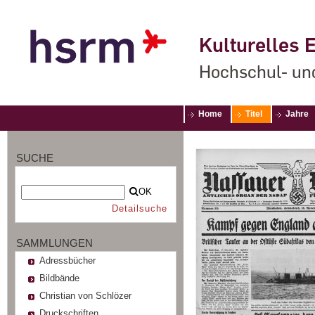
Kulturelles E
Hochschul- un
Home
Titel
Jahre
SUCHE
OK
Detailsuche
SAMMLUNGEN
Adressbücher
Bildbände
Christian von Schlözer
Druckschriften