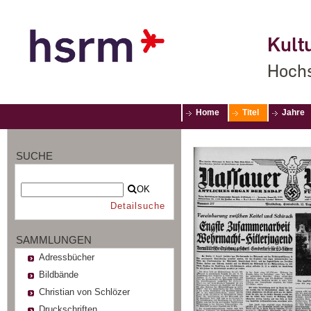
Kultu
Hochs
Home
Titel
Jahre
SUCHE
OK
Detailsuche
SAMMLUNGEN
Adressbücher
Bildbände
Christian von Schlözer
Druckschriften