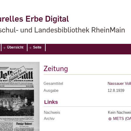
relles Erbe Digital
chul- und Landesbibliothek RheinMain
Übersicht
Seite
Zeitung
Gesamttitel
Nassauer Volk
Ausgabe
12.8.1939
Links
Nachweis
Kein Nachwei
Archiv
METS (OA