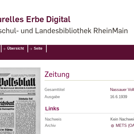
relles Erbe Digital
chul- und Landesbibliothek RheinMain
Übersicht
Seite
Zeitung
Gesamttitel
Nassauer Volk
Ausgabe
16.6.1939
Links
Nachweis
Kein Nachwei
Archiv
METS (OA