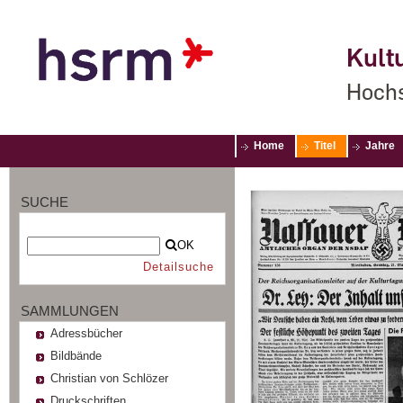
Kultu
Hochs
Home
Titel
Jahre
SUCHE
OK
Detailsuche
SAMMLUNGEN
Adressbücher
Bildbände
Christian von Schlözer
Druckschriften