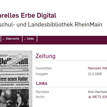
relles Erbe Digital
chul- und Landesbibliothek RheinMain
Übersicht
Seite
Zeitung
Gesamttitel
Nassauer Volk
Ausgabe
21.5.1939
Links
Nachweis
Kein Nachwei
Archiv
METS (OA