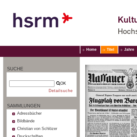
Kultu
Hochs
Home
Titel
Jahre
SUCHE
OK
Detailsuche
SAMMLUNGEN
Adressbücher
Bildbände
Christian von Schlözer
Druckschriften