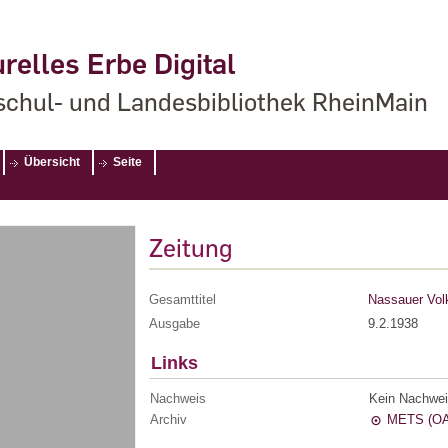
relles Erbe Digital
chul- und Landesbibliothek RheinMain
Übersicht
Seite
Zeitung
Gesamttitel
Nassauer Volk
Ausgabe
9.2.1938
Links
Nachweis
Kein Nachwei
Archiv
METS (OA