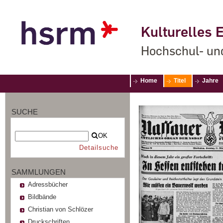
Kulturelles E
Hochschul- un
Home
Titel
Jahre
SUCHE
OK
Detailsuche
SAMMLUNGEN
Adressbücher
Bildbände
Christian von Schlözer
Druckschriften