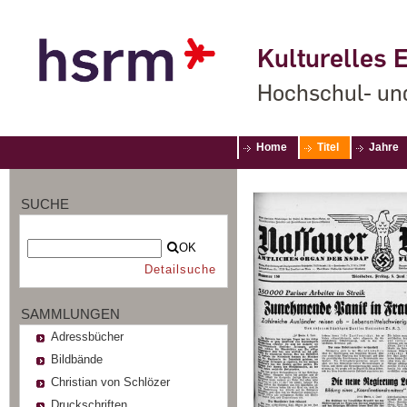
Kulturelles E
Hochschul- un
Home
Titel
Jahre
SUCHE
OK
Detailsuche
SAMMLUNGEN
Adressbücher
Bildbände
Christian von Schlözer
Druckschriften