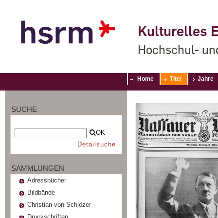
Kulturelles E
Hochschul- un
Home
Titel
Jahre
SUCHE
OK
Detailsuche
SAMMLUNGEN
Adressbücher
Bildbände
Christian von Schlözer
Druckschriften