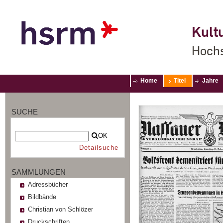
Kultu
Hochs
Home
Titel
Jahre
SUCHE
OK
Detailsuche
SAMMLUNGEN
Adressbücher
Bildbände
Christian von Schlözer
Druckschriften