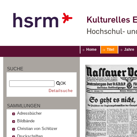
Kulturelles E
Hochschul- un
Home
Titel
Jahre
SUCHE
OK
Detailsuche
SAMMLUNGEN
Adressbücher
Bildbände
Christian von Schlözer
Druckschriften