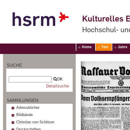
Kulturelles E
Hochschul- un
Home
Titel
Jahre
SUCHE
OK
Detailsuche
SAMMLUNGEN
Adressbücher
Bildbände
Christian von Schlözer
Druckschriften