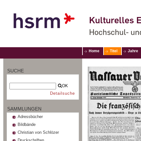
Kulturelles E
Hochschul- un
Home
Titel
Jahre
SUCHE
OK
Detailsuche
SAMMLUNGEN
Adressbücher
Bildbände
Christian von Schlözer
Druckschriften