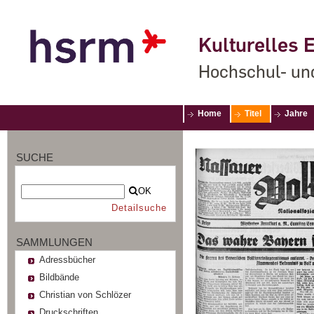
Kulturelles E
Hochschul- un
Home
Titel
Jahre
SUCHE
OK
Detailsuche
SAMMLUNGEN
Adressbücher
Bildbände
Christian von Schlözer
Druckschriften