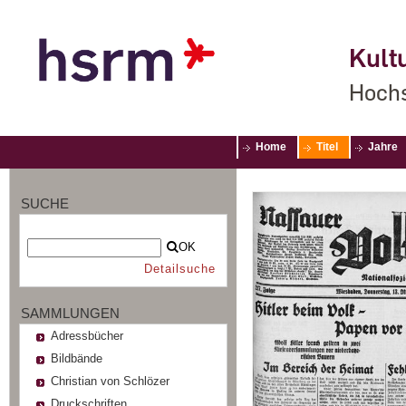
Kultu
Hochs
Home
Titel
Jahre
SUCHE
OK
Detailsuche
SAMMLUNGEN
Adressbücher
Bildbände
Christian von Schlözer
Druckschriften