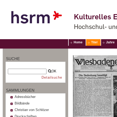
Kulturelles E
Hochschul- un
Home
Titel
Jahre
SUCHE
OK
Detailsuche
SAMMLUNGEN
Adressbücher
Bildbände
Christian von Schlözer
Druckschriften