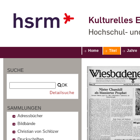
Kulturelles E
Hochschul- un
Home
Titel
Jahre
SUCHE
OK
Detailsuche
SAMMLUNGEN
Adressbücher
Bildbände
Christian von Schlözer
Druckschriften